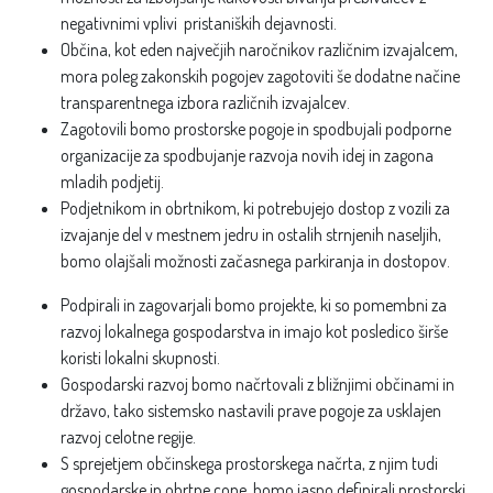
negativnimi vplivi pristaniških dejavnosti.
Občina, kot eden največjih naročnikov različnim izvajalcem,
mora poleg zakonskih pogojev zagotoviti še dodatne načine
transparentnega izbora različnih izvajalcev.
Zagotovili bomo prostorske pogoje in spodbujali podporne
organizacije za spodbujanje razvoja novih idej in zagona
mladih podjetij.
Podjetnikom in obrtnikom, ki potrebujejo dostop z vozili za
izvajanje del v mestnem jedru in ostalih strnjenih naseljih,
bomo olajšali možnosti začasnega parkiranja in dostopov.
Podpirali in zagovarjali bomo projekte, ki so pomembni za
razvoj lokalnega gospodarstva in imajo kot posledico širše
koristi lokalni skupnosti.
Gospodarski razvoj bomo načrtovali z bližnjimi občinami in
državo, tako sistemsko nastavili prave pogoje za usklajen
razvoj celotne regije.
S sprejetjem občinskega prostorskega načrta, z njim tudi
gospodarske in obrtne cone, bomo jasno definirali prostorski